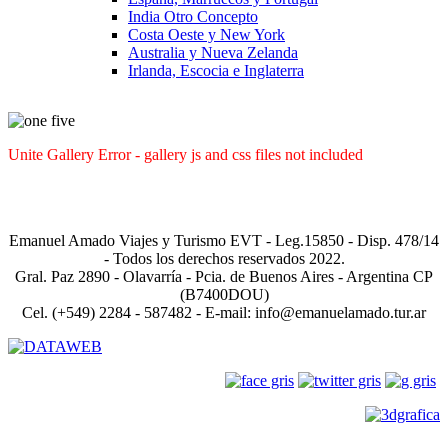
India Otro Concepto
Costa Oeste y New York
Australia y Nueva Zelanda
Irlanda, Escocia e Inglaterra
Unite Gallery Error - gallery js and css files not included
Acerca de nosotros
|
Términos y Condiciones
|
Política de
privacidad
|
Links de interés
|
Contacto
Emanuel Amado Viajes y Turismo EVT - Leg.15850 - Disp. 478/14
- Todos los derechos reservados 2022.
Gral. Paz 2890 - Olavarría - Pcia. de Buenos Aires - Argentina CP
(B7400DOU)
Cel. (+549) 2284 - 587482 - E-mail: info@emanuelamado.tur.ar
Entrada agencias