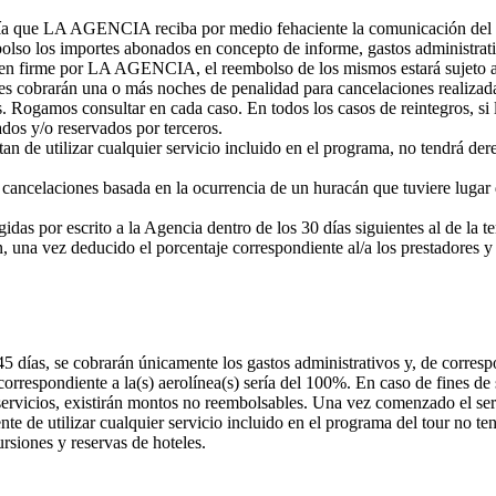
l día que LA AGENCIA reciba por medio fehaciente la comunicación del p
olso los importes abonados en concepto de informe, gastos administrativ
s en firme por LA AGENCIA, el reembolso de los mismos estará sujeto a l
eles cobrarán una o más noches de penalidad para cancelaciones realizadas
es. Rogamos consultar en cada caso. En todos los casos de reintegros, 
ados y/o reservados por terceros.
an de utilizar cualquier servicio incluido en el programa, no tendrá der
 cancelaciones basada en la ocurrencia de un huracán que tuviere lugar
das por escrito a la Agencia dentro de los 30 días siguientes al de la te
 una vez deducido el porcentaje correspondiente al/a los prestadores y l
 días, se cobrarán únicamente los gastos administrativos y, de correspo
 correspondiente a la(s) aerolínea(s) sería del 100%. En caso de fines
rvicios, existirán montos no reembolsables. Una vez comenzado el servic
ente de utilizar cualquier servicio incluido en el programa del tour no 
rsiones y reservas de hoteles.