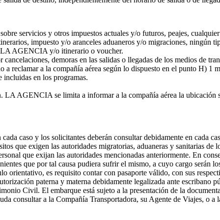
sobre servicios y otros impuestos actuales y/o futuros, peajes, cualquie
tinerarios, impuesto y/o aranceles aduaneros y/o migraciones, ningún tip
or LA AGENCIA y/o itinerario o voucher.
por cancelaciones, demoras en las salidas o llegadas de los medios de 
cho a reclamar a la compañía aérea según lo dispuesto en el punto H) 1 m
e incluidas en los programas.
ón. LA AGENCIA se limita a informar a la compañía aérea la ubicación s
te en cada caso y los solicitantes deberán consultar debidamente en cad
itos que exigen las autoridades migratorias, aduaneras y sanitarias de lo
personal que exijan las autoridades mencionadas anteriormente. En co
nientes que por tal causa pudiera sufrir el mismo, a cuyo cargo serán 
lo orientativo, es requisito contar con pasaporte válido, con sus respect
utorización paterna y materna debidamente legalizada ante escribano púb
imonio Civil. El embarque está sujeto a la presentación de la documenta
uda consultar a la Compañía Transportadora, su Agente de Viajes, o a l