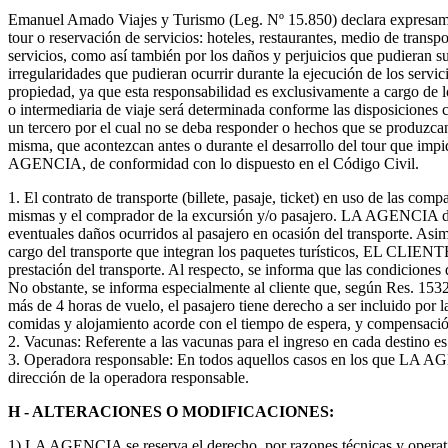
Emanuel Amado Viajes y Turismo (Leg. Nº 15.850) declara expresamente 
tour o reservación de servicios: hoteles, restaurantes, medio de transp
servicios, como así también por los daños y perjuicios que pudieran suf
irregularidades que pudieran ocurrir durante la ejecución de los servi
propiedad, ya que esta responsabilidad es exclusivamente a cargo de 
o intermediaria de viaje será determinada conforme las disposiciones
un tercero por el cual no se deba responder o hechos que se produzcan
misma, que acontezcan antes o durante el desarrollo del tour que impi
AGENCIA, de conformidad con lo dispuesto en el Código Civil.
1. El contrato de transporte (billete, pasaje, ticket) en uso de las co
mismas y el comprador de la excursión y/o pasajero. LA AGENCIA decl
eventuales daños ocurridos al pasajero en ocasión del transporte. As
cargo del transporte que integran los paquetes turísticos, EL CLIENTE 
prestación del transporte. Al respecto, se informa que las condiciones 
No obstante, se informa especialmente al cliente que, según Res. 1532/9
más de 4 horas de vuelo, el pasajero tiene derecho a ser incluido por l
comidas y alojamiento acorde con el tiempo de espera, y compensación
2. Vacunas: Referente a las vacunas para el ingreso en cada destino es
3. Operadora responsable: En todos aquellos casos en los que LA AG
dirección de la operadora responsable.
H - ALTERACIONES O MODIFICACIONES:
1) LA AGENCIA se reserva el derecho, por razones técnicas y operativa