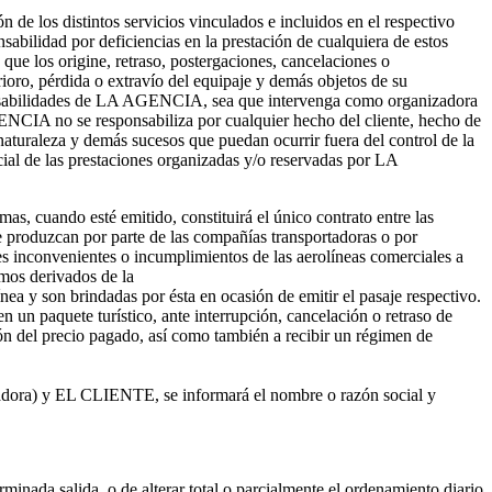
de los distintos servicios vinculados e incluidos en el respectivo
nsabilidad por deficiencias en la prestación de cualquiera de estos
 que los origine, retraso, postergaciones, cancelaciones o
rioro, pérdida o extravío del equipaje y demás objetos de su
esponsabilidades de LA AGENCIA, sea que intervenga como organizadora
ENCIA no se responsabiliza por cualquier hecho del cliente, hecho de
naturaleza y demás sucesos que puedan ocurrir fuera del control de la
cial de las prestaciones organizadas y/o reservadas por LA
mas, cuando esté emitido, constituirá el único contrato entre las
 produzcan por parte de las compañías transportadoras o por
s inconvenientes o incumplimientos de las aerolíneas comerciales a
amos derivados de la
nea y son brindadas por ésta en ocasión de emitir el pasaje respectivo.
n un paquete turístico, ante interrupción, cancelación o retraso de
ción del precio pagado, así como también a recibir un régimen de
adora) y EL CLIENTE, se informará el nombre o razón social y
inada salida, o de alterar total o parcialmente el ordenamiento diario