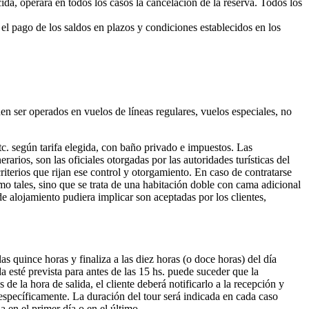
cida, operará en todos los casos la cancelación de la reserva. Todos los
 el pago de los saldos en plazos y condiciones establecidos en los
den ser operados en vuelos de líneas regulares, vuelos especiales, no
tc. según tarifa elegida, con baño privado e impuestos. Las
rarios, son las oficiales otorgadas por las autoridades turísticas del
erios que rijan ese control y otorgamiento. En caso de contratarse
omo tales, sino que se trata de una habitación doble con cama adicional
e alojamiento pudiera implicar son aceptadas por los clientes,
s quince horas y finaliza a las diez horas (o doce horas) del día
a esté prevista para antes de las 15 hs. puede suceder que la
de la hora de salida, el cliente deberá notificarlo a la recepción y
específicamente. La duración del tour será indicada en cada caso
 en el primer día o en el último.