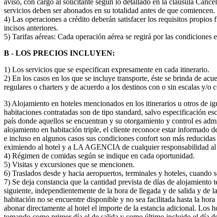
aviso, con cargo al solicitante según lo detallado en la cláusula Cance
servicios deben ser abonados en su totalidad antes de que comiencen.
4) Las operaciones a crédito deberán satisfacer los requisitos propios
incisos anteriores.
5) Tarifas aéreas: Cada operación aérea se regirá por las condiciones 
B - LOS PRECIOS INCLUYEN:
1) Los servicios que se especifican expresamente en cada itinerario.
2) En los casos en los que se incluye transporte, éste se brinda de ac
regulares o charters y de acuerdo a los destinos con o sin escalas y/o 
3) Alojamiento en hoteles mencionados en los itinerarios u otros de ig
habitaciones contratadas son de tipo standard, salvo especificación escri
país donde aquellos se encuentran y su otorgamiento y control es adm
alojamiento en habitación triple, el cliente reconoce estar informado d
e incluso en algunos casos sus condiciones confort son más reducidas 
eximiendo al hotel y a LA AGENCIA de cualquier responsabilidad al 
4) Régimen de comidas según se indique en cada oportunidad.
5) Visitas y excursiones que se mencionen.
6) Traslados desde y hacia aeropuertos, terminales y hoteles, cuando s
7) Se deja constancia que la cantidad prevista de días de alojamiento t
siguiente, independientemente de la hora de llegada y de salida y de l
habitación no se encuentre disponible y no sea facilitada hasta la hora 
abonar directamente al hotel el importe de la estancia adicional. Los
tomando como primer día el de salida y como último incluido el día de 