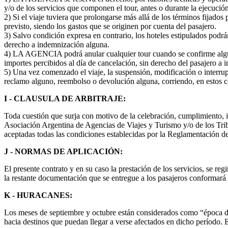
y/o de los servicios que componen el tour, antes o durante la ejecució
2) Si el viaje tuviera que prolongarse más allá de los términos fija
previsto, siendo los gastos que se originen por cuenta del pasajero.
3) Salvo condición expresa en contrario, los hoteles estipulados podrá
derecho a indemnización alguna.
4) LA AGENCIA podrá anular cualquier tour cuando se confirme alguna
importes percibidos al día de cancelación, sin derecho del pasajero a
5) Una vez comenzado el viaje, la suspensión, modificación o interrupc
reclamo alguno, reembolso o devolución alguna, corriendo, en estos ca
I - CLAUSULA DE ARBITRAJE:
Toda cuestión que surja con motivo de la celebración, cumplimiento, in
Asociación Argentina de Agencias de Viajes y Turismo y/o de los Tribu
aceptadas todas las condiciones establecidas por la Reglamentación del
J - NORMAS DE APLICACIÓN:
El presente contrato y en su caso la prestación de los servicios, se r
la restante documentación que se entregue a los pasajeros conformará 
K - HURACANES:
Los meses de septiembre y octubre están considerados como “época de h
hacia destinos que puedan llegar a verse afectados en dicho período. E