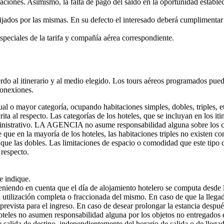
laciones. Asimismo, la falta de pago del saldo en la oportunidad estable
 fijados por las mismas. En su defecto el interesado deberá cumplimentar
especiales de la tarifa y compañía aérea correspondiente.
uerdo al itinerario y al medio elegido. Los tours aéreos programados pue
conexiones.
ual o mayor categoría, ocupando habitaciones simples, dobles, triples, e
ta al respecto. Las categorías de los hoteles, que se incluyan en los itine
inistrativo. LA AGENCIA no asume responsabilidad alguna sobre los crit
e que en la mayoría de los hoteles, las habitaciones triples no existen c
que las dobles. Las limitaciones de espacio o comodidad que este tipo d
respecto.
e indique.
eniendo en cuenta que el día de alojamiento hotelero se computa desde la
a utilización completa o fraccionada del mismo. En caso de que la llegad
prevista para el ingreso. En caso de desear prolongar la estancia después 
 hoteles no asumen responsabilidad alguna por los objetos no entregados 
salida de destino, independientemente del horario de salida o de llegada