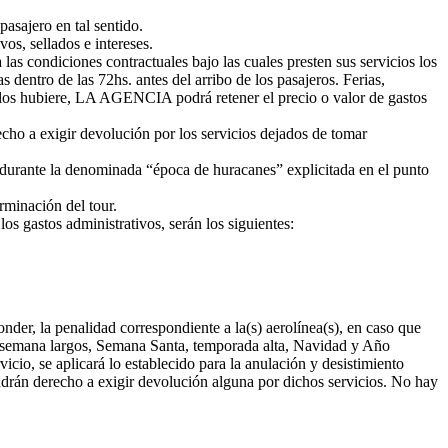
asajero en tal sentido.
os, sellados e intereses.
as condiciones contractuales bajo las cuales presten sus servicios los
 dentro de las 72hs. antes del arribo de los pasajeros. Ferias,
si los hubiere, LA AGENCIA podrá retener el precio o valor de gastos
echo a exigir devolución por los servicios dejados de tomar
 durante la denominada “época de huracanes” explicitada en el punto
rminación del tour.
os gastos administrativos, serán los siguientes:
nder, la penalidad correspondiente a la(s) aerolínea(s), en caso que
 de semana largos, Semana Santa, temporada alta, Navidad y Año
io, se aplicará lo establecido para la anulación y desistimiento
tendrán derecho a exigir devolución alguna por dichos servicios. No hay