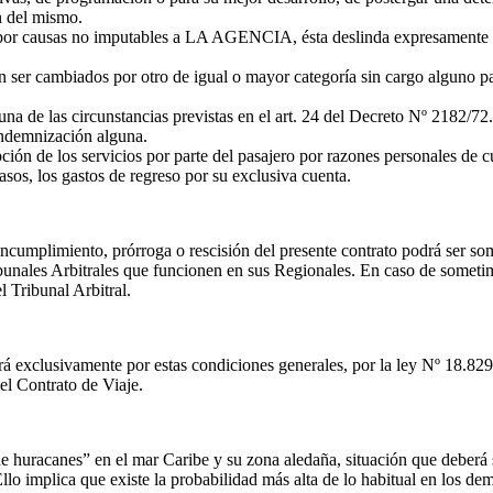
n del mismo.
dos por causas no imputables a LA AGENCIA, ésta deslinda expresamente 
n ser cambiados por otro de igual o mayor categoría sin cargo alguno pa
 de las circunstancias previstas en el art. 24 del Decreto Nº 2182/7
 indemnización alguna.
ión de los servicios por parte del pasajero por razones personales de cu
sos, los gastos de regreso por su exclusiva cuenta.
cumplimiento, prórroga o rescisión del presente contrato podrá ser somet
nales Arbitrales que funcionen en sus Regionales. En caso de sometimie
 Tribunal Arbitral.
egirá exclusivamente por estas condiciones generales, por la ley Nº 18.8
el Contrato de Viaje.
uracanes” en el mar Caribe y su zona aledaña, situación que deberá ser
llo implica que existe la probabilidad más alta de lo habitual en los de