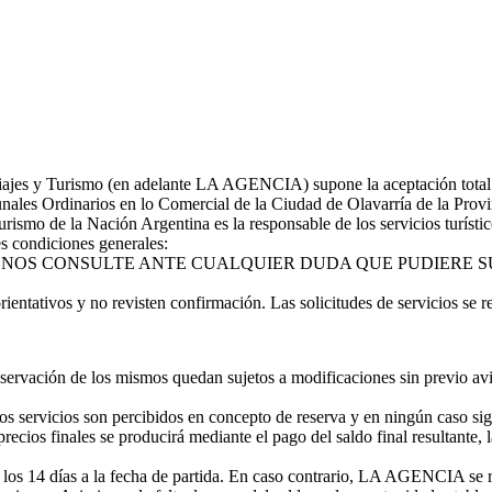
iajes y Turismo (en adelante LA AGENCIA) supone la aceptación total
Ordinarios en lo Comercial de la Ciudad de Olavarría de la Provinc
ismo de la Nación Argentina es la responsable de los servicios turísti
es condiciones generales:
 NOS CONSULTE ANTE CUALQUIER DUDA QUE PUDIERE SU
os y no revisten confirmación. Las solicitudes de servicios se regir
reservación de los mismos quedan sujetos a modificaciones sin previo av
os servicios son percibidos en concepto de reserva y en ningún caso signi
recios finales se producirá mediante el pago del saldo final resultante, l
s 14 días a la fecha de partida. En caso contrario, LA AGENCIA se rese