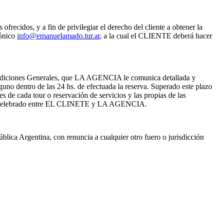
recidos, y a fin de privilegiar el derecho del cliente a obtener la
rónico
info@emanuelamado.tur.ar
, a la cual el CLIENTE deberá hacer
s Condiciones Generales, que LA AGENCIA le comunica detallada y
guno dentro de las 24 hs. de efectuada la reserva. Superado este plazo
s de cada tour o reservación de servicios y las propias de las
IAJE celebrado entre EL CLINETE y LA AGENCIA.
pública Argentina, con renuncia a cualquier otro fuero o jurisdicción