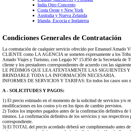
India Otro Concepto
Costa Oeste y New York
Australia y Nueva Zelanda
Irlanda, Escocia e Inglaterra
Condiciones Generales de Contratación
La contratación de cualquier servicio ofrecido por Emanuel Amado V
CLIENTE como LA AGENCIA se someten expresamente a los Tribunales 
Amado Viajes y Turismo, con Legajo Nº 15.850 de la Secretaría de Tur
cliente y los prestadores correspondientes de acuerdo con las siguient
LE PEDIMOS QUE LEA ATENTAMENTE LAS SIGUIENTES Y
BRINDARLE TODA LA INFORMACIÓN NECESARIA.
INFORMES DE SERVICIOS Y TARIFAS: En todos los casos son orientativ
A - SOLICITUDES Y PAGOS:
1) El precio estimado en el momento de la solicitud de servicios y/o 
modificaciones en los costos y/o en los tipos de cambio previstos.
2) Todos los importes pagados antes de la confirmación definitiva de l
mismos. La confirmación definitiva de los servicios y sus respectivos p
correspondiente.
3) El TOTAL del precio acordado deberá ser cumplimentado antes de lo