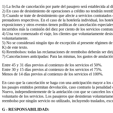
1) La fecha de cancelación por parte del pasajero será establecida a
2) En caso de desistimiento de operaciones a crédito no tendrán reemb
3) Cuando se trate de desistimiento que afecte a servicios contratado
prestadores respectivos. En el caso de la hotelería individual, los hot
exposiciones y otros eventos tienen políticas de cancelación especial
incurridos más la comisión del diez por ciento de los servicios contrat
4) Una vez comenzado el viaje, los clientes que voluntariamente desist
voluntariamente.
5) No se considerará ningún tipo de excepción al presente régimen de
K) de este texto.
6) Reembolsos: todas las reclamaciones de reembolso deberán ser dirigi
7) Cancelaciones anticipadas: Para las mismas, los gastos de anulación,
Entre 45 y 31 días previos al comienzo de los servicios el 50%.
Entre 30 y 15 días previos al comienzo de los servicios el 75%.
Menos de 14 días previos al comienzo de los servicios el 100%.
En caso que la cancelación se haga con una anticipación mayor a los 45
los pasajes emitidos permitan devolución, caso contrario la penalidad
Nuevo, independientemente de la antelación con que se cancelen los se
voluntario de los servicios. Los pasajeros que desistieran voluntariam
reembolso por ningún servicio no utilizado, incluyendo traslados, excu
G - RESPONSABILIDAD: