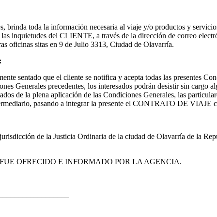
inda toda la información necesaria al viaje y/o productos y servicios of
 las inquietudes del CLIENTE, a través de la dirección de correo elect
as oficinas sitas en 9 de Julio 3313, Ciudad de Olavarría.
:
amente sentado que el cliente se notifica y acepta todas las presente
nes Generales precedentes, los interesados podrán desistir sin cargo al
ados de la plena aplicación de las Condiciones Generales, las particulare
/o intermediario, pasando a integrar la presente el CONTRATO DE V
 jurisdicción de la Justicia Ordinaria de la ciudad de Olavarría de la Re
 FUE OFRECIDO E INFORMADO POR LA AGENCIA.
___________________