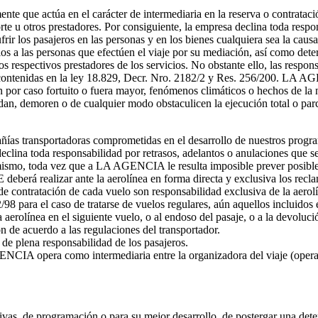
que actúa en el carácter de intermediaria en la reserva o contratación 
orte u otros prestadores. Por consiguiente, la empresa declina toda respo
rir los pasajeros en las personas y en los bienes cualquiera sea la causa
cios a las personas que efectúen el viaje por su mediación, así como dete
los respectivos prestadores de los servicios. No obstante ello, las r
 contenidas en la ley 18.829, Decr. Nro. 2182/2 y Res. 256/200. LA AG
 por caso fortuito o fuera mayor, fenómenos climáticos o hechos de la 
dan, demoren o de cualquier modo obstaculicen la ejecución total o par
mpañías transportadoras comprometidas en el desarrollo de nuestros progra
ina toda responsabilidad por retrasos, adelantos o anulaciones que se
imismo, toda vez que a LA AGENCIA le resulta imposible prever posible
deberá realizar ante la aerolínea en forma directa y exclusiva los recl
de contratación de cada vuelo son responsabilidad exclusiva de la aerolí
8 para el caso de tratarse de vuelos regulares, aún aquellos incluidos e
a aerolínea en el siguiente vuelo, o al endoso del pasaje, o a la devolu
 de acuerdo a las regulaciones del transportador.
 de plena responsabilidad de los pasajeros.
ENCIA opera como intermediaria entre la organizadora del viaje (oper
s, de programación o para su mejor desarrollo, de postergar una determ